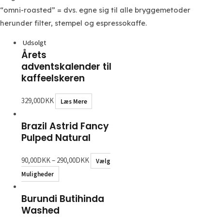
“omni-roasted” = dvs. egne sig til alle bryggemetoder
herunder filter, stempel og espressokaffe.
Udsolgt
Årets
adventskalender til
kaffeelskeren
329,00
DKK
Læs Mere
Brazil Astrid Fancy
Pulped Natural
90,00
DKK
–
290,00
DKK
Vælg
Muligheder
Burundi Butihinda
Washed