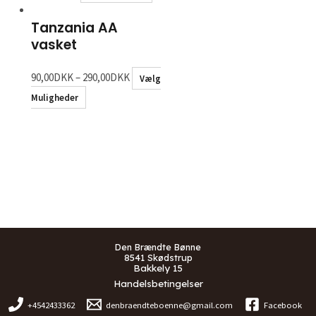
Tanzania AA
vasket
90,00
DKK
–
290,00
DKK
Vælg
Muligheder
Den Brændte Bønne
8541 Skødstrup
Bakkely 15
Handelsbetingelser
+4542433362
denbraendteboenne@gmail.com
Facebook