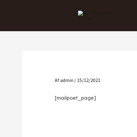
Gå
til
indholdet
Af
admin
/
15/12/2021
[mailpoet_page]