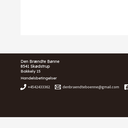
Den Brændte Bønne
8541 Skødstrup
Bakkely 15
Handelsbetingelser
+4542433362
denbraendteboenne@gmail.com