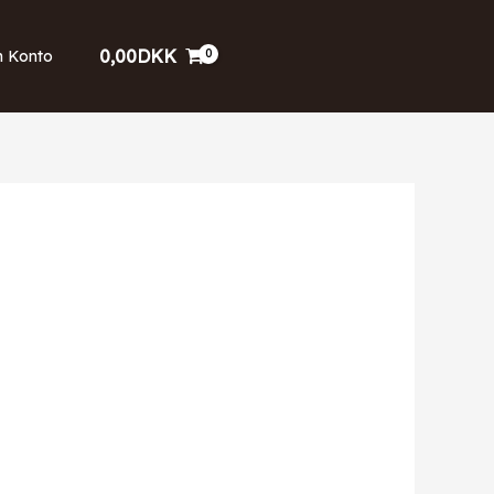
0,00
DKK
n Konto